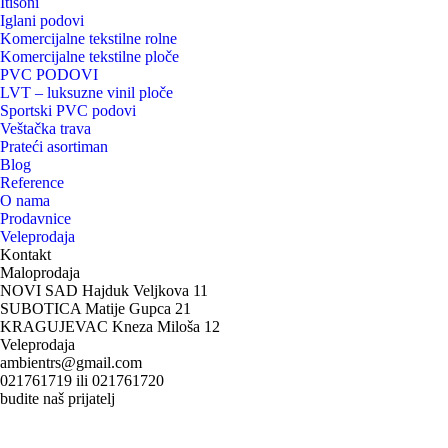
Itisoni
Iglani podovi
Komercijalne tekstilne rolne
Komercijalne tekstilne ploče
PVC PODOVI
LVT – luksuzne vinil ploče
Sportski PVC podovi
Veštačka trava
Prateći asortiman
Blog
Reference
O nama
Prodavnice
Veleprodaja
Kontakt
Maloprodaja
NOVI SAD Hajduk Veljkova 11
SUBOTICA Matije Gupca 21
KRAGUJEVAC Kneza Miloša 12
Veleprodaja
ambientrs@gmail.com
021761719 ili 021761720
budite naš prijatelj