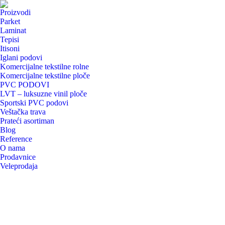
Proizvodi
Parket
Laminat
Tepisi
Itisoni
Iglani podovi
Komercijalne tekstilne rolne
Komercijalne tekstilne ploče
PVC PODOVI
LVT – luksuzne vinil ploče
Sportski PVC podovi
Veštačka trava
Prateći asortiman
Blog
Reference
O nama
Prodavnice
Veleprodaja