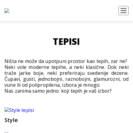
TEPISI
Ništa ne može da upotpuni prostor kao tepih, zar ne?
Neki vole moderne tepihe, a neki klasične. Dok neki
traže jarke boje, neki preferiraju svedenije dezene.
Čupavi, gusti, jednobojni, raznobojni, glamurozni, od
vune ili od polipropilena, izbora je mnogo.
Nas zanima samo jedno: koji tepih je vaš izbor?
Style