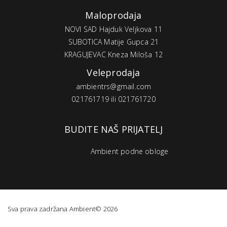
Maloprodaja
NOVI SAD Hajduk Veljkova 11
SUBOTICA Matije Gupca 21
KRAGUJEVAC Kneza Miloša 12
Veleprodaja
ambientrs@gmail.com
021761719 ili 021761720
BUDITE NAŠ PRIJATELJ
Ambient podne obloge
Sva prava zadržana Ambient© 2026