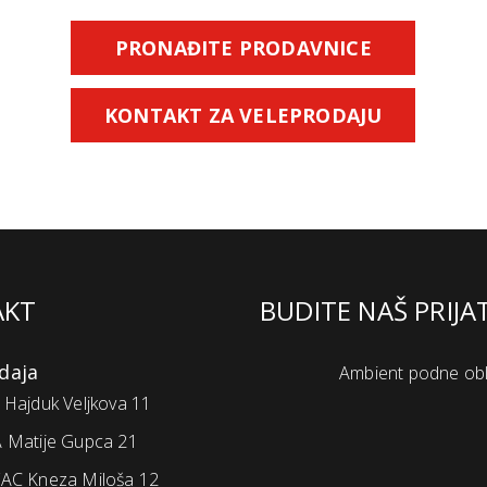
PRONAĐITE PRODAVNICE
KONTAKT ZA VELEPRODAJU
AKT
BUDITE NAŠ PRIJA
daja
Ambient podne ob
Hajduk Veljkova 11
 Matije Gupca 21
AC Kneza Miloša 12