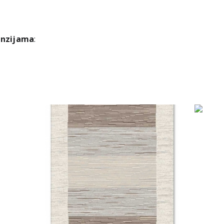
enzijama
: