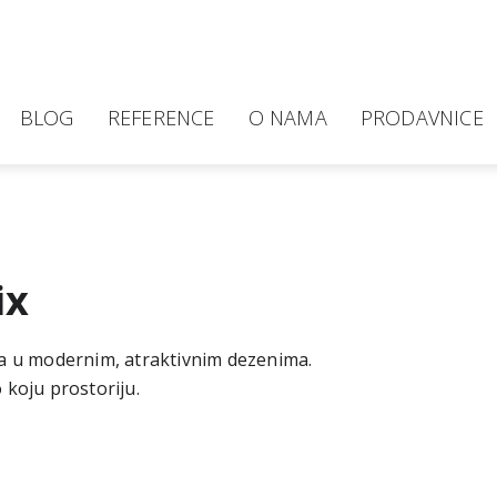
BLOG
REFERENCE
O NAMA
PRODAVNICE
ix
na u modernim, atraktivnim dezenima.
 koju prostoriju.