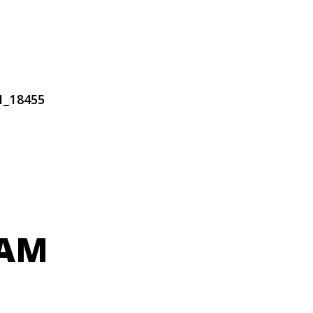
1_18455
VAM