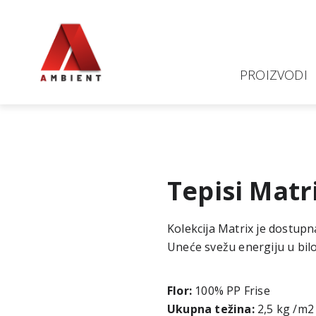
PROIZVODI
Tepisi Matr
Kolekcija Matrix je dostup
Uneće svežu energiju u bilo
Flor:
100% PP Frise
Ukupna težina:
2,5 kg /m2