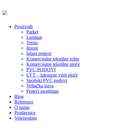
Proizvodi
Parket
Laminat
Tepisi
Itisoni
Iglani podovi
Komercijalne tekstilne rolne
Komercijalne tekstilne ploče
PVC PODOVI
LVT – luksuzne vinil ploče
Sportski PVC podovi
Veštačka trava
Prateći asortiman
Blog
Reference
O nama
Prodavnice
Veleprodaja