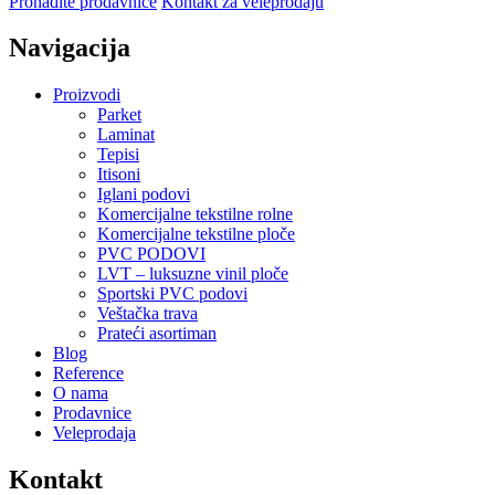
Pronađite prodavnice
Kontakt za veleprodaju
Navigacija
Proizvodi
Parket
Laminat
Tepisi
Itisoni
Iglani podovi
Komercijalne tekstilne rolne
Komercijalne tekstilne ploče
PVC PODOVI
LVT – luksuzne vinil ploče
Sportski PVC podovi
Veštačka trava
Prateći asortiman
Blog
Reference
O nama
Prodavnice
Veleprodaja
Kontakt