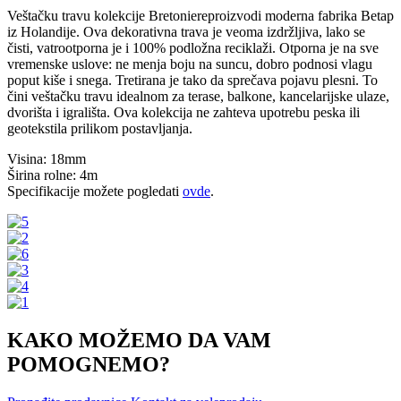
Veštačku travu kolekcije Bretoniereproizvodi moderna fabrika Betap
iz Holandije. Ova dekorativna trava je veoma izdržljiva, lako se
čisti, vatrootporna je i 100% podložna reciklaži. Otporna je na sve
vremenske uslove: ne menja boju na suncu, dobro podnosi vlagu
poput kiše i snega. Tretirana je tako da sprečava pojavu plesni. To
čini veštačku travu idealnom za terase, balkone, kancelarijske ulaze,
dvorišta i igrališta. Ova kolekcija ne zahteva upotrebu peska ili
geotekstila prilikom postavljanja.
Visina: 18mm
Širina rolne: 4m
Specifikacije možete pogledati
ovde
.
KAKO MOŽEMO DA VAM
POMOGNEMO?