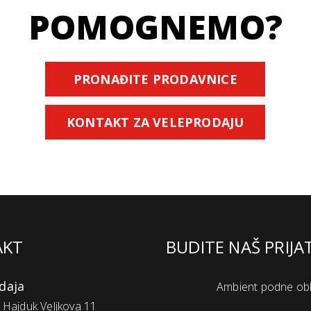
POMOGNEMO?
PRONAĐITE PRODAVNICE
KONTAKT ZA VELEPRODAJU
AKT
BUDITE NAŠ PRIJA
daja
Ambient podne ob
Hajduk Veljkova 11