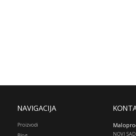
NAVIGACIJA
KONT
Proizvodi
Malopro
NOVI SAD 
Blog