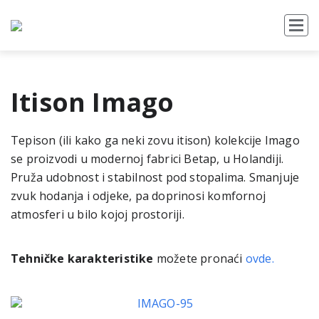
Itison Imago
Tepison (ili kako ga neki zovu itison) kolekcije Imago
se proizvodi u modernoj fabrici Betap, u Holandiji.
Pruža udobnost i stabilnost pod stopalima. Smanjuje
zvuk hodanja i odjeke, pa doprinosi komfornoj
atmosferi u bilo kojoj prostoriji.
Tehničke karakteristike
možete pronaći
ovde.