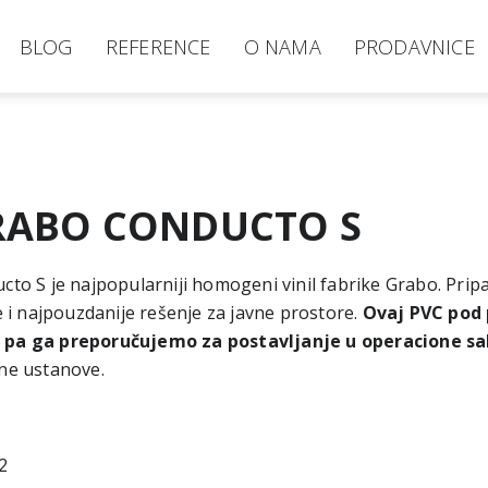
BLOG
REFERENCE
O NAMA
PRODAVNICE
RABO CONDUCTO S
cto S je najpopularniji homogeni vinil fabrike Grabo. Pripa
je i najpouzdanije rešenje za javne prostore.
Ovaj PVC pod 
 pa ga preporučujemo za postavljanje u operacione sal
ene ustanove.
2