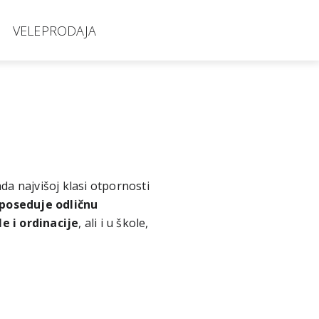
VELEPRODAJA
da najvišoj klasi otpornosti
poseduje odličnu
e i ordinacije
, ali i u škole,