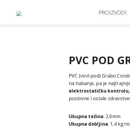
PROIZVODI
PVC POD G
PVC (vinil pod) Grabo Condu
na habanje, pa je najtrajni
elektrostatičku kontrolu,
poslovne i ostale zdravstv
Ukupna težina
: 2,6mm
Ukupna debljina
: 1,4 kg/m