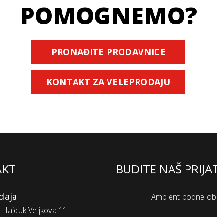
POMOGNEMO?
PRONAĐITE PRODAVNICE
KONTAKT ZA VELEPRODAJU
AKT
BUDITE NAŠ PRIJA
daja
Ambient podne ob
Hajduk Veljkova 11