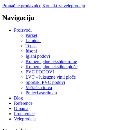
Pronađite prodavnice
Kontakt za veleprodaju
Navigacija
Proizvodi
Parket
Laminat
Tepisi
Itisoni
Iglani podovi
Komercijalne tekstilne rolne
Komercijalne tekstilne ploče
PVC PODOVI
LVT – luksuzne vinil ploče
Sportski PVC podovi
Veštačka trava
Prateći asortiman
Blog
Reference
O nama
Prodavnice
Veleprodaja