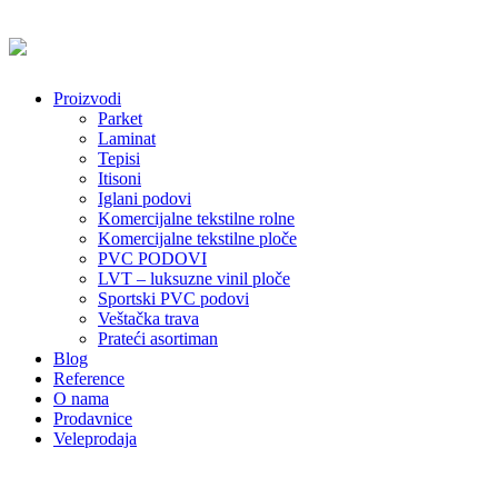
Proizvodi
Parket
Laminat
Tepisi
Itisoni
Iglani podovi
Komercijalne tekstilne rolne
Komercijalne tekstilne ploče
PVC PODOVI
LVT – luksuzne vinil ploče
Sportski PVC podovi
Veštačka trava
Prateći asortiman
Blog
Reference
O nama
Prodavnice
Veleprodaja