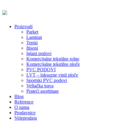
Proizvodi
Parket
Laminat
Tepisi
Itisoni
Iglani podovi
Komercijalne tekstilne rolne
Komercijalne tekstilne ploče
PVC PODOVI
LVT – luksuzne vinil ploče
Sportski PVC podovi
Veštačka trava
Prateći asortiman
Blog
Reference
O nama
Prodavnice
Veleprodaja